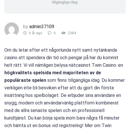
tillgängliga idag.
by
admin37109
6 år ago
0
2384
Om du letar efter ett någorlunda nytt samt nytänkande
casino att spendera din tid och pengar på har du kommit
helt rätt. Vi vill nämligen belysa nätcasinot Twin Casino: en
högkvalitets spelsida med majoriteten av de
populäraste spelen
som finns tillgängliga idag. Du kommer
verkligen inte bli besviken efter att du gjort din första
insättning hos spelbolaget. De erbjuder sina användare en
snygg, modern och användarvänlig plattform kombinerat
med de allra senaste spelen och en professionell
kundtjänst. Du kan börja spela inom bara några få minuter
och hämta ut en bonus vid registrering! Mer om Twin