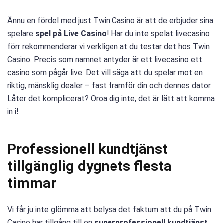
Ännu en fördel med just Twin Casino är att de erbjuder sina
spelare
spel på Live Casino
! Har du inte spelat livecasino
förr rekommenderar vi verkligen at du testar det hos Twin
Casino. Precis som namnet antyder är ett livecasino ett
casino som pågår live. Det vill säga att du spelar mot en
riktig, mänsklig dealer – fast framför din och dennes dator.
Låter det komplicerat? Oroa dig inte, det är lätt att komma
in i!
Professionell kundtjänst
tillgänglig dygnets flesta
timmar
Vi får ju inte glömma att belysa det faktum att du på Twin
Casino har tillgång till en
superprofessionell kundtjänst