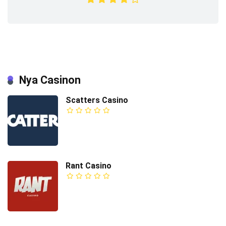
Nya Casinon
Scatters Casino
Rant Casino