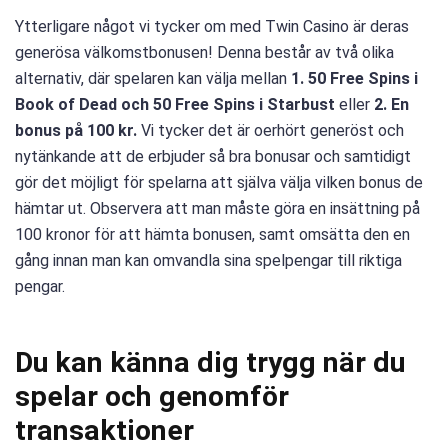
Ytterligare något vi tycker om med Twin Casino är deras
generösa välkomstbonusen! Denna består av två olika
alternativ, där spelaren kan välja mellan
1. 50 Free Spins i
Book of Dead och 50 Free Spins i Starbust
eller
2. En
bonus på 100 kr.
Vi tycker det är oerhört generöst och
nytänkande att de erbjuder så bra bonusar och samtidigt
gör det möjligt för spelarna att själva välja vilken bonus de
hämtar ut. Observera att man måste göra en insättning på
100 kronor för att hämta bonusen, samt omsätta den en
gång innan man kan omvandla sina spelpengar till riktiga
pengar.
Du kan känna dig trygg när du
spelar och genomför
transaktioner