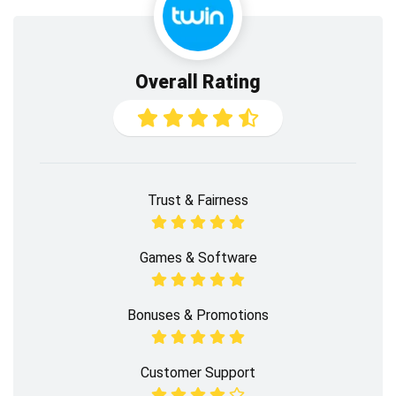
Overall Rating
Trust & Fairness
Games & Software
Bonuses & Promotions
Customer Support