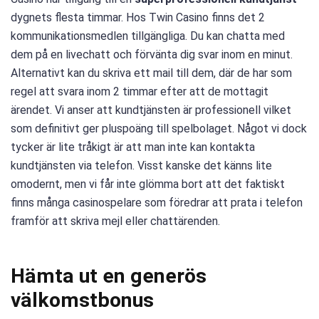
dygnets flesta timmar. Hos Twin Casino finns det 2
kommunikationsmedlen tillgängliga. Du kan chatta med
dem på en livechatt och förvänta dig svar inom en minut.
Alternativt kan du skriva ett mail till dem, där de har som
regel att svara inom 2 timmar efter att de mottagit
ärendet. Vi anser att kundtjänsten är professionell vilket
som definitivt ger pluspoäng till spelbolaget. Något vi dock
tycker är lite tråkigt är att man inte kan kontakta
kundtjänsten via telefon. Visst kanske det känns lite
omodernt, men vi får inte glömma bort att det faktiskt
finns många casinospelare som föredrar att prata i telefon
framför att skriva mejl eller chattärenden.
Hämta ut en generös
välkomstbonus