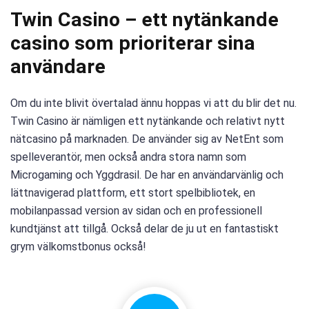
Twin Casino – ett nytänkande
casino som prioriterar sina
användare
Om du inte blivit övertalad ännu hoppas vi att du blir det nu.
Twin Casino är nämligen ett nytänkande och relativt nytt
nätcasino på marknaden. De använder sig av NetEnt som
spelleverantör, men också andra stora namn som
Microgaming och Yggdrasil. De har en användarvänlig och
lättnavigerad plattform, ett stort spelbibliotek, en
mobilanpassad version av sidan och en professionell
kundtjänst att tillgå. Också delar de ju ut en fantastiskt
grym välkomstbonus också!