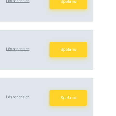
Läs recension
Spela nu
Läs recension
Spela nu
Läs recension
Spela nu