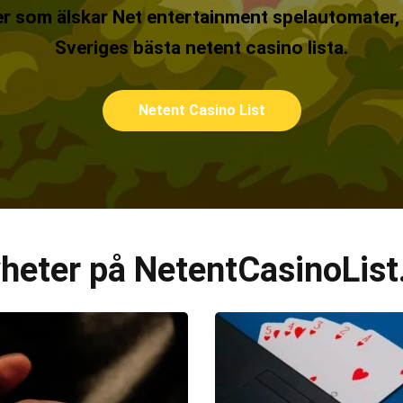
la er som älskar Net entertainment spelautomater,
Sveriges bästa netent casino lista.
Netent Casino List
heter på NetentCasinoList