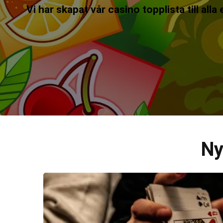
Vi har skapat vår casino topplista till al
Ny