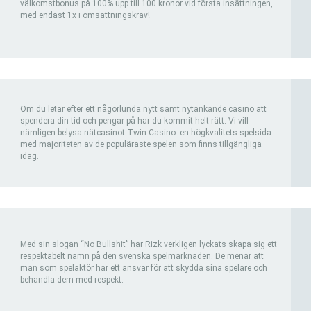
välkomstbonus på 100% upp till 100 kronor vid första insättningen,
med endast 1x i omsättningskrav!
Om du letar efter ett någorlunda nytt samt nytänkande casino att
spendera din tid och pengar på har du kommit helt rätt. Vi vill
nämligen belysa nätcasinot Twin Casino: en högkvalitets spelsida
med majoriteten av de populäraste spelen som finns tillgängliga
idag.
Med sin slogan “No Bullshit” har Rizk verkligen lyckats skapa sig ett
respektabelt namn på den svenska spelmarknaden. De menar att
man som spelaktör har ett ansvar för att skydda sina spelare och
behandla dem med respekt.