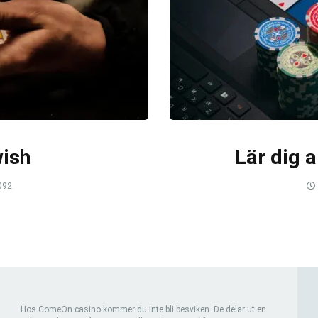
ish
Lär dig 
092
Hos ComeOn casino kommer du inte bli besviken. De delar ut en