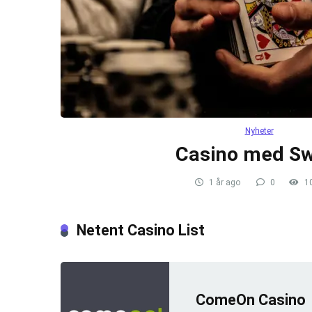
Nyheter
Casino med Sw
1 år ago
0
1
Netent Casino List
ComeOn Casino