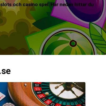
 slots och casino spel. Här nedan hittar du
.se