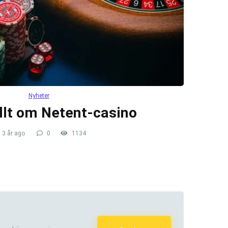
Nyheter
allt om Netent-casino
3 år ago
0
1134