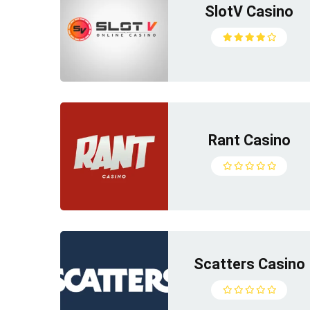
SlotV Casino
Rant Casino
Scatters Casino