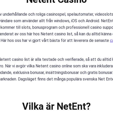
v underhållande och roliga casinospel, spelautomater, videoslots
nvändare som använder allt från windows, iOS och Android. NetEn
 kommer till slots, bonusprogram och professionell casino suppor
erat av oss här hos Netent casino list, så kan du alltid känna 
är hos oss har vi gjort vårt bästa för att leverera de senaste
c
tent casino list är alla testade och verifierade, så att du alltid
. När vi avgör vilka Netent casino online som ska vara inkluderade
judande, exklusiva bonusar, insättningsbonusar och gratis bonusar.
marknaden. Dagsläget finns det många populära svenska Net En
Vilka är NetEnt?