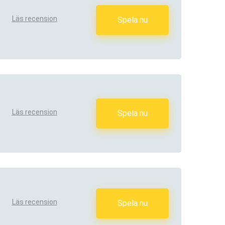
Läs recension
Spela nu
Läs recension
Spela nu
Läs recension
Spela nu