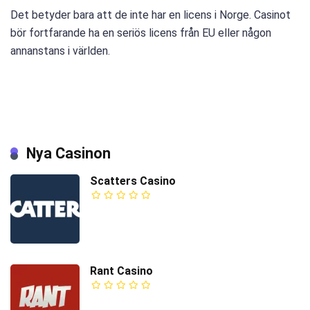
Det betyder bara att de inte har en licens i Norge. Casinot
bör fortfarande ha en seriös licens från EU eller någon
annanstans i världen.
Nya Casinon
Scatters Casino
Rant Casino