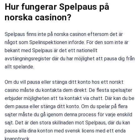
Hur fungerar Spelpaus på
norska casinon?
Spelpaus finns inte på norska casinon eftersom det är
något som Spelinspektionen införde. För den som inte är
bekant med Spelpaus är det ett nationellt
avstängningsregister där du har möjlighet att pausa dig från
allt spelande.
Om du vill pausa eller stänga ditt konto hos ett norskt
casino måste du kontakta dem direkt. De flesta spelsajter
erbjuder möjligheten att ta kontakt via chatt. Där kan du be
dem pausa eller stänga ditt konto. Om du spelar på flera
sajter måste du gå igenom denna process för varje enskild
sajt. Det är den stora skillnaden mot Spelpaus, där du kan
pausa alla dina konton med svensk licens med ett enda
knapptryck.