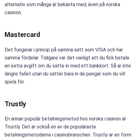
alternativ som många är bekanta med, även på norska
casinon.
Mastercard
Det fungerar i princip på samma sätt som VISA och har
samma fördelar. Tidigare var det vanligt att du fick betala
en extra avgift om du satte in med ett bankkort. Så är inte
längre fallet utan du sätter bara in de pengar som du vill
spela för.
Trustly
En annan populär betalningsmetod hos norska casinon är
Trustly. Det är också en av de populäraste
betalningsmetoderna i casinobranschen. Trustly är en form