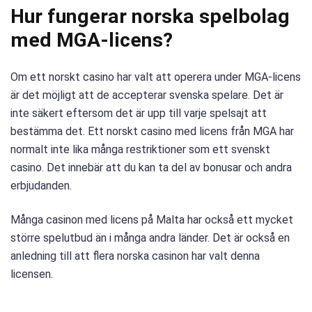
Hur fungerar norska spelbolag
med MGA-licens?
Om ett norskt casino har valt att operera under MGA-licens
är det möjligt att de accepterar svenska spelare. Det är
inte säkert eftersom det är upp till varje spelsajt att
bestämma det. Ett norskt casino med licens från MGA har
normalt inte lika många restriktioner som ett svenskt
casino. Det innebär att du kan ta del av bonusar och andra
erbjudanden.
Många casinon med licens på Malta har också ett mycket
större spelutbud än i många andra länder. Det är också en
anledning till att flera norska casinon har valt denna
licensen.