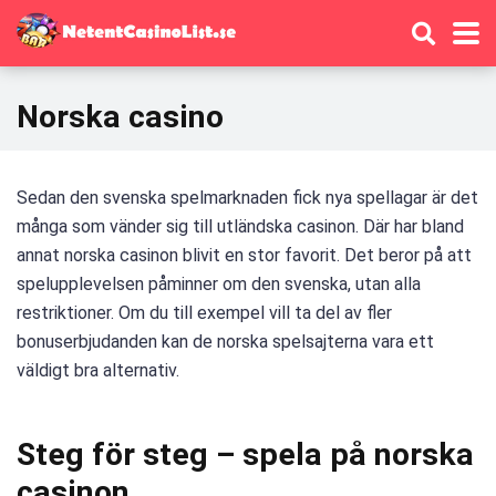
Norska casino
Sedan den svenska spelmarknaden fick nya spellagar är det
många som vänder sig till utländska casinon. Där har bland
annat norska casinon blivit en stor favorit. Det beror på att
spelupplevelsen påminner om den svenska, utan alla
restriktioner. Om du till exempel vill ta del av fler
bonuserbjudanden kan de norska spelsajterna vara ett
väldigt bra alternativ.
Steg för steg – spela på norska
casinon