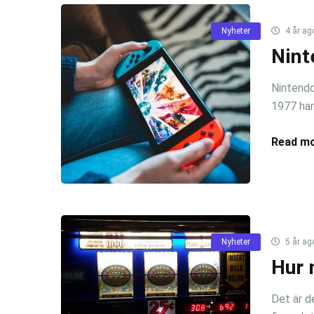
Nyheter
4 år ag
Nint
Nintendo
1977 har 
Read mo
Nyheter
5 år ag
Hur 
Det är d