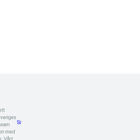
elt
Sveriges
Sitemap
 team
non med
s. Vårt