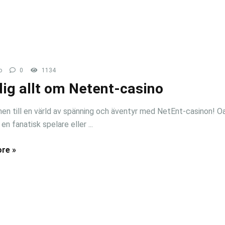
o
0
1134
dig allt om Netent-casino
n till en värld av spänning och äventyr med NetEnt-casinon! O
en fanatisk spelare eller ...
re »