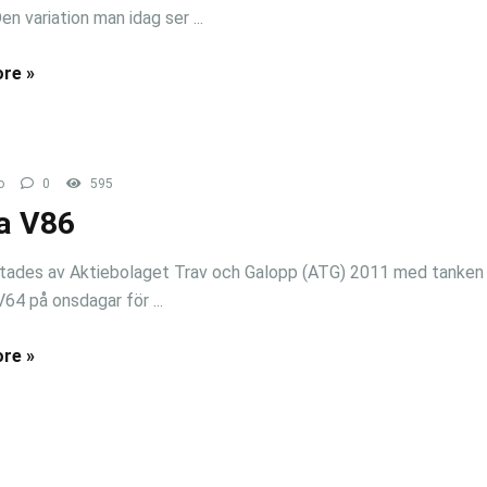
Den variation man idag ser ...
re »
o
0
595
a V86
tades av Aktiebolaget Trav och Galopp (ATG) 2011 med tanken
V64 på onsdagar för ...
re »