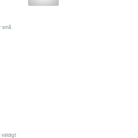
r små.
 väldigt