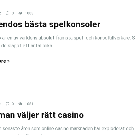
o
0
1008
endos bästa spelkonsoler
 är en av världens absolut främsta spel- och konsoltillverkare. 
de släppt ett antal olika ...
re »
o
0
1081
man väljer rätt casino
e senaste åren som online casino marknaden har exploderat och 