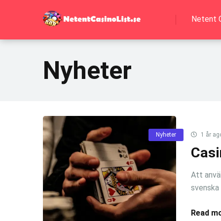
Netent C
Nyheter
Nyheter
1 år ag
Casi
Att anvä
svenska s
Read mo