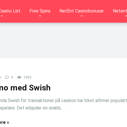
asino List
Free Spins
NetEnt Casinobonusar
Netent
o
0
1092
no med Swish
nda Swish för transaktioner på casinon har blivit alltmer populär
pelare. Det erbjuder en snabb, ...
re »