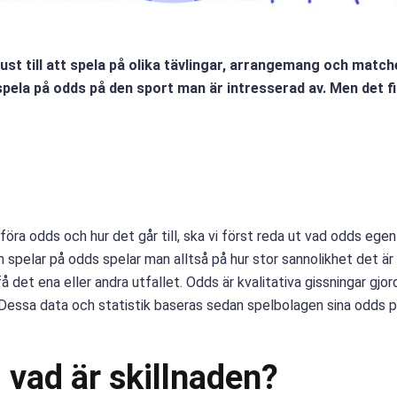
st till att spela på olika tävlingar, arrangemang och match
pela på odds på den sport man är intresserad av. Men det f
öra odds och hur det går till, ska vi först reda ut vad odds egen
 spelar på odds spelar man alltså på hur stor sannolikhet det är
å det ena eller andra utfallet. Odds är kvalitativa gissningar gjor
 Dessa data och statistik baseras sedan spelbolagen sina odds p
 vad är skillnaden?