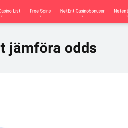
asino List
Free Spins
NetEnt Casinobonusar
Netent
t jämföra odds