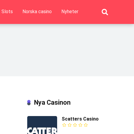
 Slots
Norska casino
Nyheter
Nya Casinon
Scatters Casino