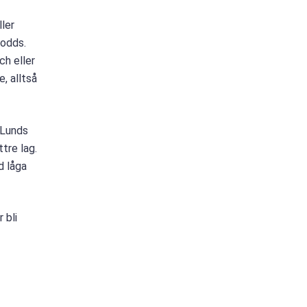
ler
 odds.
ch eller
, alltså
 Lunds
tre lag.
d låga
 bli