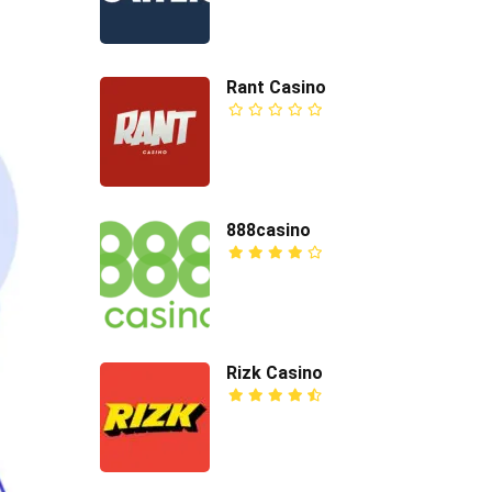
Rant Casino
888casino
Rizk Casino